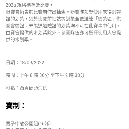
202a 規格標準槳比賽，
但賽會仍會於比賽前作出抽查。參賽隊如想使用未得到認
證的划槳，須於比賽前把該等划槳全數送達「驗槳區」供
賽會驗證。未能通過驗證的划槳均不可在此賽事中使用，
由賽會提供的木划槳除外。參賽隊伍亦可選擇使用大會提
供的木划槳。
日期：18/09/2022
時間：上午 8 時 30分 至下午 2 時 30分
地點：西貢碼頭海傍
賽制：
男子中龍公開組(16隊)