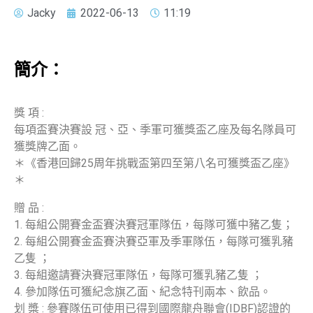
Jacky
2022-06-13
11:19
簡介：
獎 項 :
每項盃賽決賽設 冠、亞、季軍可獲獎盃乙座及每名隊員可
獲獎牌乙面。
＊《香港回歸25周年挑戰盃第四至第八名可獲獎盃乙座》
＊
贈 品 :
1. 每組公開賽金盃賽決賽冠軍隊伍，每隊可獲中豬乙隻；
2. 每組公開賽金盃賽決賽亞軍及季軍隊伍，每隊可獲乳豬
乙隻 ；
3. 每組邀請賽決賽冠軍隊伍，每隊可獲乳豬乙隻 ；
4. 參加隊伍可獲紀念旗乙面、紀念特刊兩本、飲品。
划 槳 : 參賽隊伍可使用已得到國際龍舟聯會(IDBF)認證的