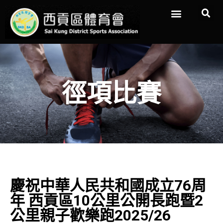
徑項比賽
慶祝中華人民共和國成立76周
年 西貢區10公里公開長跑暨2
公里親子歡樂跑2025/26